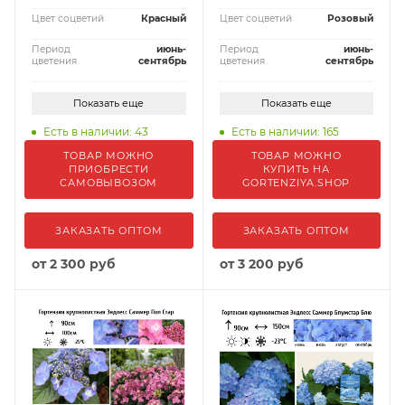
Цвет соцветий
Красный
Цвет соцветий
Розовый
Период
июнь-
Период
июнь-
цветения
сентябрь
цветения
сентябрь
Показать еще
Показать еще
Есть в наличии: 43
Есть в наличии: 165
ТОВАР МОЖНО
ТОВАР МОЖНО
ПРИОБРЕСТИ
КУПИТЬ НА
САМОВЫВОЗОМ
GORTENZIYA.SHOP
ЗАКАЗАТЬ ОПТОМ
ЗАКАЗАТЬ ОПТОМ
от
2 300 руб
от
3 200 руб