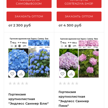
ПРИОБРЕСТИ
КУПИТЬ НА
САМОВЫВОЗОМ
GORTENZIYA.SHOP
ЗАКАЗАТЬ ОПТОМ
ЗАКАЗАТЬ ОПТОМ
от
2 300 руб
от
4 500 руб
Гортензия
Гортензия
крупнолистная
крупнолистная
"Эндлесс Саммер
"Эндлесс Саммер Блю"
Пинк"