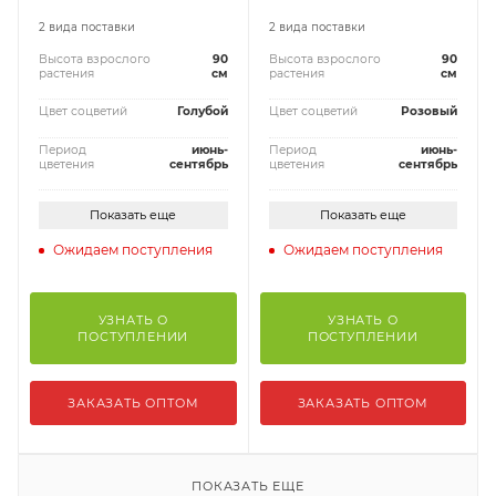
2 вида поставки
2 вида поставки
Высота взрослого
90
Высота взрослого
90
растения
см
растения
см
Цвет соцветий
Голубой
Цвет соцветий
Розовый
Период
июнь-
Период
июнь-
цветения
сентябрь
цветения
сентябрь
Показать еще
Показать еще
Ожидаем поступления
Ожидаем поступления
УЗНАТЬ О
УЗНАТЬ О
ПОСТУПЛЕНИИ
ПОСТУПЛЕНИИ
ЗАКАЗАТЬ ОПТОМ
ЗАКАЗАТЬ ОПТОМ
ПОКАЗАТЬ ЕЩЕ