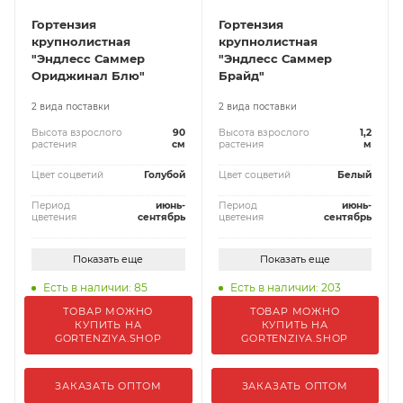
Гортензия
Гортензия
крупнолистная
крупнолистная
"Эндлесс Саммер
"Эндлесс Саммер
Ориджинал Блю"
Брайд"
2 вида поставки
2 вида поставки
Высота взрослого
90
Высота взрослого
1,2
растения
см
растения
м
Цвет соцветий
Голубой
Цвет соцветий
Белый
Период
июнь-
Период
июнь-
цветения
сентябрь
цветения
сентябрь
Показать еще
Показать еще
Есть в наличии: 85
Есть в наличии: 203
ТОВАР МОЖНО
ТОВАР МОЖНО
КУПИТЬ НА
КУПИТЬ НА
GORTENZIYA.SHOP
GORTENZIYA.SHOP
ЗАКАЗАТЬ ОПТОМ
ЗАКАЗАТЬ ОПТОМ