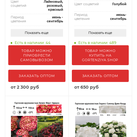
Цвет
Лаймовый,
Цвет соцветий
Голубой
соцветий
розовый,
красный
Период
июнь-
Период
июнь -
цветения
сентябрь
цветения
сентябрь
Показать еще
Показать еще
Есть в наличии: 44
Есть в наличии: 489
ТОВАР МОЖНО
ТОВАР МОЖНО
ПРИОБРЕСТИ
КУПИТЬ НА
САМОВЫВОЗОМ
GORTENZIYA.SHOP
ЗАКАЗАТЬ ОПТОМ
ЗАКАЗАТЬ ОПТОМ
от
2 300 руб
от
650 руб