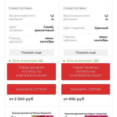
2 вида поставки
2 вида поставки
Высота взрослого
1,2
Высота взрослого
1,2
растения
м
растения
м
Цвет
Синий,
Цвет соцветий
Красный
соцветий
фиолетовый
Период
июнь-
Период
июнь-
цветения
сентябрь
цветения
сентябрь
Показать еще
Показать еще
Есть в наличии: 86
Есть в наличии: 285
ТОВАР МОЖНО
ТОВАР МОЖНО
КУПИТЬ НА
КУПИТЬ НА
GORTENZIYA.SHOP
GORTENZIYA.SHOP
ЗАКАЗАТЬ ОПТОМ
ЗАКАЗАТЬ ОПТОМ
от
2 300 руб
от
650 руб