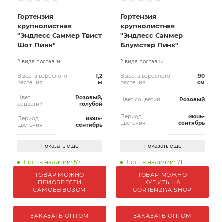
Гортензия
Гортензия
крупнолистная
крупнолистная
"Эндлесс Саммер Твист
"Эндлесс Саммер
Шот Пинк"
Блумстар Пинк"
2 вида поставки
2 вида поставки
Высота взрослого
1,2
Высота взрослого
90
растения
м
растения
см
Цвет
Розовый,
Цвет соцветий
Розовый
соцветий
голубой
Период
июнь-
Период
июнь-
цветения
сентябрь
цветения
сентябрь
Показать еще
Показать еще
Есть в наличии: 57
Есть в наличии: 71
ТОВАР МОЖНО
ТОВАР МОЖНО
ПРИОБРЕСТИ
КУПИТЬ НА
САМОВЫВОЗОМ
GORTENZIYA.SHOP
ЗАКАЗАТЬ ОПТОМ
ЗАКАЗАТЬ ОПТОМ