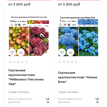
от
3 200 руб
от
3 200 руб
Гортензия
Гортензия
крупнолистная
крупнолистная "Никко
"Ребелион Пистачио
Блю"
Лав"
2 вида поставки
2 вида поставки
Высота взрослого
1,2
Высота взрослого
1,2
растения
м
растения
м