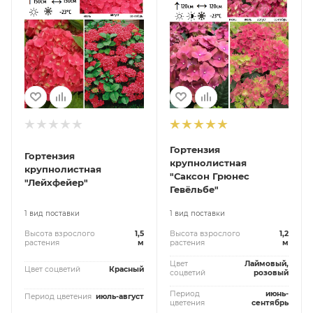
Гортензия
Гортензия
крупнолистная
крупнолистная
"Саксон Грюнес
"Лейхфейер"
Гевёльбе"
1 вид поставки
1 вид поставки
Высота взрослого
1,5
Высота взрослого
1,2
растения
м
растения
м
Цвет
Лаймовый,
Цвет соцветий
Красный
соцветий
розовый
Период
июнь-
Период цветения
июль-август
цветения
сентябрь