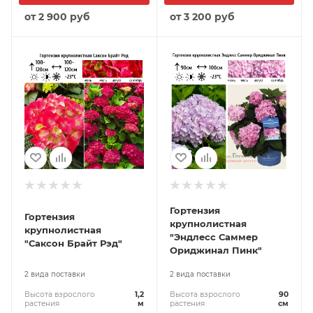
от
2 900 руб
от
3 200 руб
Гортензия
Гортензия
крупнолистная
крупнолистная
"Эндлесс Саммер
"Саксон Брайт Рэд"
Ориджинал Пинк"
2 вида поставки
2 вида поставки
Высота взрослого
1,2
Высота взрослого
90
растения
м
растения
см