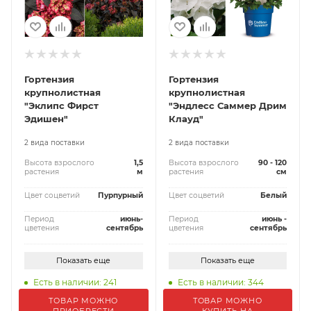
Гортензия
Гортензия
крупнолистная
крупнолистная
"Эклипс Фирст
"Эндлесс Саммер Дрим
Эдишен"
Клауд"
2 вида поставки
2 вида поставки
Высота взрослого
1,5
Высота взрослого
90 - 120
растения
м
растения
см
Цвет соцветий
Пурпурный
Цвет соцветий
Белый
Период
июнь-
Период
июнь -
цветения
сентябрь
цветения
сентябрь
Показать еще
Показать еще
Есть в наличии: 241
Есть в наличии: 344
ТОВАР МОЖНО
ТОВАР МОЖНО