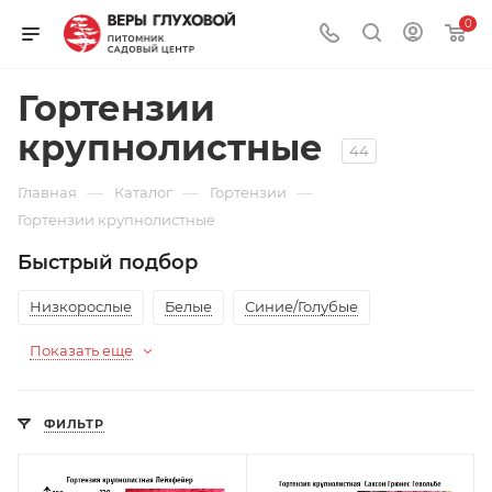
0
Гортензии
крупнолистные
44
—
—
—
Главная
Каталог
Гортензии
Гортензии крупнолистные
Быстрый подбор
Низкорослые
Белые
Синие/Голубые
Показать еще
ФИЛЬТР