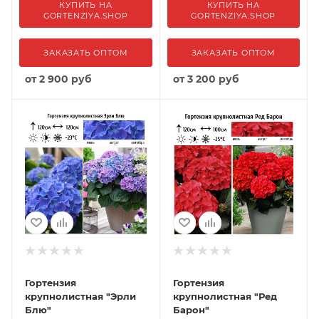
КУПИТЬ НА
КУПИТЬ НА
GORTENZIYA.SHOP
GORTENZIYA.SHOP
ЗАКАЗАТЬ ОПТОМ
ЗАКАЗАТЬ ОПТОМ
от
2 900 руб
от
3 200 руб
Гортензия
Гортензия
крупнолистная "Эрли
крупнолистная "Ред
Блю"
Барон"