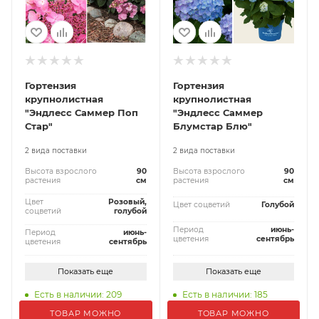
Гортензия
Гортензия
крупнолистная
крупнолистная
"Эндлесс Саммер Поп
"Эндлесс Саммер
Стар"
Блумстар Блю"
2 вида поставки
2 вида поставки
Высота взрослого
90
Высота взрослого
90
растения
см
растения
см
Цвет
Розовый,
Цвет соцветий
Голубой
соцветий
голубой
Период
июнь-
Период
июнь-
цветения
сентябрь
цветения
сентябрь
Показать еще
Показать еще
Есть в наличии: 209
Есть в наличии: 185
ТОВАР МОЖНО
ТОВАР МОЖНО