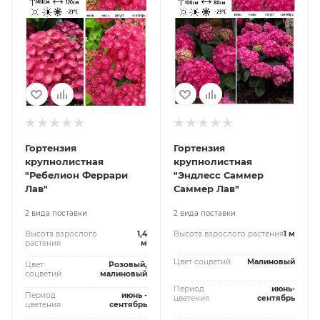
Гортензия
Гортензия
крупнолистная
крупнолистная
"Ребелион Феррари
"Эндлесс Саммер
Лав"
Саммер Лав"
2 вида поставки
2 вида поставки
Высота взрослого
1,4
Высота взрослого растения
1 м
растения
м
Цвет соцветий
Малиновый
Цвет
Розовый,
соцветий
малиновый
Период
июнь-
Период
июнь -
цветения
сентябрь
цветения
сентябрь