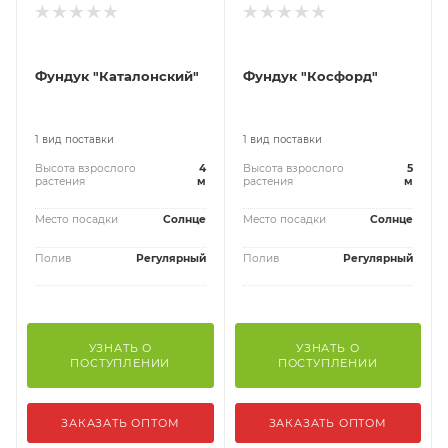
Фундук "Каталонский"
Фундук "Косфорд"
1 вид поставки
1 вид поставки
Высота взрослого
4
Высота взрослого
5
растения
м
растения
м
Место посадки
Солнце
Место посадки
Солнце
Полив
Регулярный
Полив
Регулярный
УЗНАТЬ О
УЗНАТЬ О
ПОСТУПЛЕНИИ
ПОСТУПЛЕНИИ
ЗАКАЗАТЬ ОПТОМ
ЗАКАЗАТЬ ОПТОМ