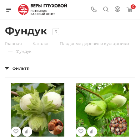
0
Фундук
3
—
—
Главная
Каталог
Плодовые деревья и кустарники
—
Фундук
ФИЛЬТР