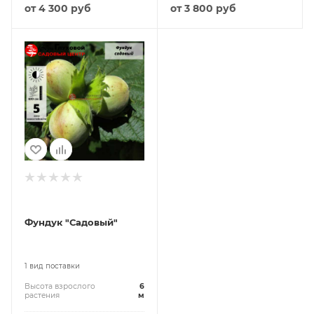
от
4 300 руб
от
3 800 руб
Фундук "Садовый"
1 вид поставки
Высота взрослого
6
растения
м