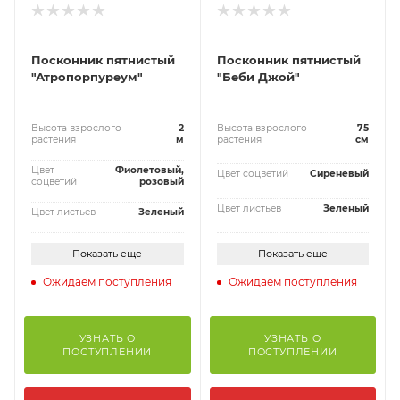
Посконник пятнистый
Посконник пятнистый
"Атропорпуреум"
"Беби Джой"
Высота взрослого
2
Высота взрослого
75
растения
м
растения
см
Цвет
Фиолетовый,
Цвет соцветий
Сиреневый
соцветий
розовый
Цвет листьев
Зеленый
Цвет листьев
Зеленый
Показать еще
Показать еще
Ожидаем поступления
Ожидаем поступления
УЗНАТЬ О
УЗНАТЬ О
ПОСТУПЛЕНИИ
ПОСТУПЛЕНИИ