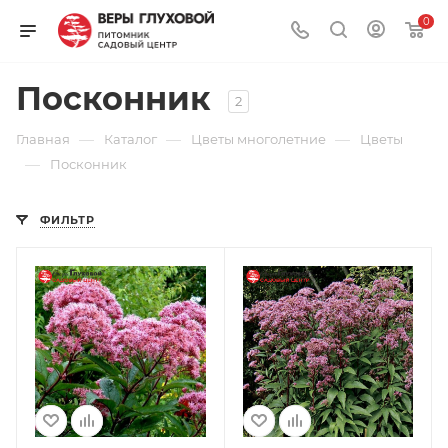
0
Посконник
2
—
—
—
Главная
Каталог
Цветы многолетние
Цветы
—
Посконник
ФИЛЬТР