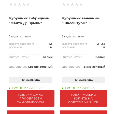
Чубушник гибридный
Чубушник венечный
"Манто Д" Эрмин"
"Шнеештурм"
2 вида поставки
2 вида поставки
Высота взрослого
1,5
Высота взрослого
2 - 2,5
растения
м
растения
м
Цвет соцветий
Белый
Цвет соцветий
Белый
Цвет листьев
Светло-зеленый
Цвет листьев
Темно-зеленый
Показать еще
Показать еще
Есть в наличии: 39
Есть в наличии: 76
ТОВАР МОЖНО
ТОВАР МОЖНО
ПРИОБРЕСТИ
КУПИТЬ НА
САМОВЫВОЗОМ
GORTENZIYA.SHOP