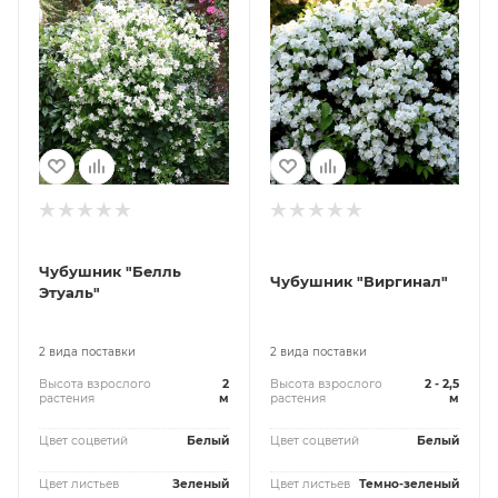
Чубушник "Белль
Чубушник "Виргинал"
Этуаль"
2 вида поставки
2 вида поставки
Высота взрослого
2
Высота взрослого
2 - 2,5
растения
м
растения
м
Цвет соцветий
Белый
Цвет соцветий
Белый
Цвет листьев
Зеленый
Цвет листьев
Темно-зеленый