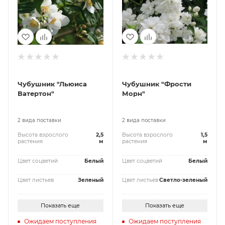
Чубушник "Льюиса
Чубушник "Фрости
Ватертон"
Морн"
2 вида поставки
2 вида поставки
Высота взрослого
2,5
Высота взрослого
1,5
растения
м
растения
м
Цвет соцветий
Белый
Цвет соцветий
Белый
Цвет листьев
Зеленый
Цвет листьев
Светло-зеленый
Показать еще
Показать еще
Ожидаем поступления
Ожидаем поступления