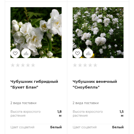
Чубушник гибридный
Чубушник венечный
"Букет Блан"
"Сноубелль"
2 вида поставки
2 вида поставки
Высота взрослого
1,8
Высота взрослого
1,5
растения
м
растения
м
Цвет соцветий
Белый
Цвет соцветий
Белый