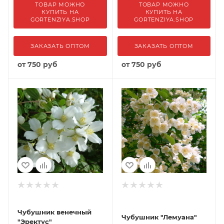
ТОВАР МОЖНО
ТОВАР МОЖНО
КУПИТЬ НА
КУПИТЬ НА
GORTENZIYA.SHOP
GORTENZIYA.SHOP
ЗАКАЗАТЬ ОПТОМ
ЗАКАЗАТЬ ОПТОМ
от
750 руб
от
750 руб
Чубушник венечный
Чубушник "Лемуана"
"Эректус"