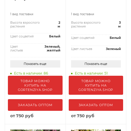
1 вид поставки
1 вид поставки
Высота взрослого
2
Высота взрослого
3
растения
м
растения
м
Цвет соцветий
Белый
Цвет соцветий
Белый
Цвет
Зеленый,
Цвет листьев
Зеленый
листьев
желтый
Показать еще
Показать еще
Есть в наличии: 86
Есть в наличии: 51
ТОВАР МОЖНО
ТОВАР МОЖНО
КУПИТЬ НА
КУПИТЬ НА
GORTENZIYA.SHOP
GORTENZIYA.SHOP
ЗАКАЗАТЬ ОПТОМ
ЗАКАЗАТЬ ОПТОМ
от
750 руб
от
750 руб