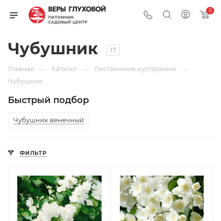
0
Чубушник
17
—
—
—
Главная
Каталог
Лиственные кустарники
Чубушник
Быстрый подбор
Чубушник венечный
ФИЛЬТР