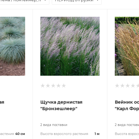
ая
Щучка дернистая
Вейник о
"Бронзешлеер"
"Карл Фор
2 вида поставки
2 вида постав
растения
40 см
Высота взрослого растения
1 м
Высота взрос