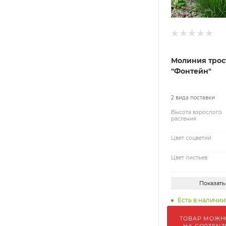
Молиния трос
"Фонтейн"
2 вида поставки
Высота взрослого
растения
Цвет соцветий
Цвет листьев
Показать
Есть в наличии
ТОВАР МОЖН
НА GORTENZ