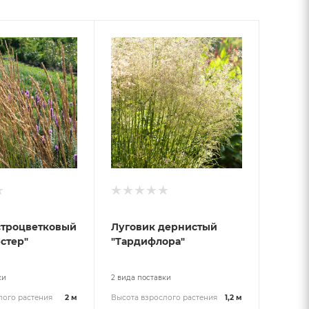
строцветковый
Луговик дернистый
стер"
"Тардифлора"
ки
2 вида поставки
лого растения
2 м
Высота взрослого растения
1,2 м