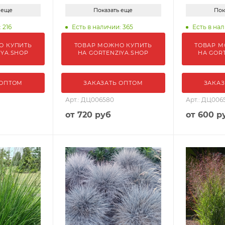
 еще
Показать еще
Пок
 216
Есть в наличии: 365
Есть в нал
О КУПИТЬ
ТОВАР МОЖНО КУПИТЬ
ТОВАР М
IYA.SHOP
НА GORTENZIYA.SHOP
НА GOR
 ОПТОМ
ЗАКАЗАТЬ ОПТОМ
ЗАКАЗ
Арт.: ДЦ006580
Арт.: ДЦ006
от
720 руб
от
600 р