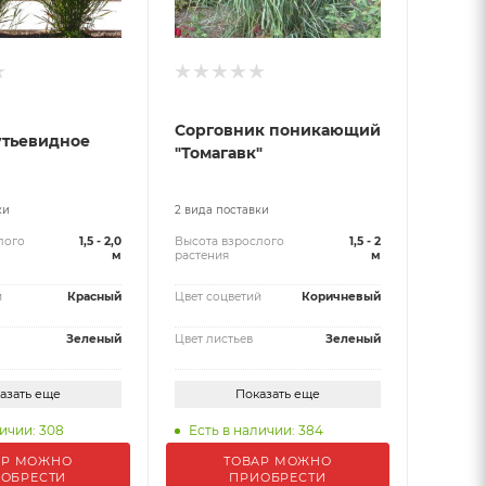
Сорговник поникающий
утьевидное
"Томагавк"
ки
2 вида поставки
лого
1,5 - 2,0
Высота взрослого
1,5 - 2
м
растения
м
й
Красный
Цвет соцветий
Коричневый
Зеленый
Цвет листьев
Зеленый
азать еще
Показать еще
ичии: 308
Есть в наличии: 384
АР МОЖНО
ТОВАР МОЖНО
ОБРЕСТИ
ПРИОБРЕСТИ