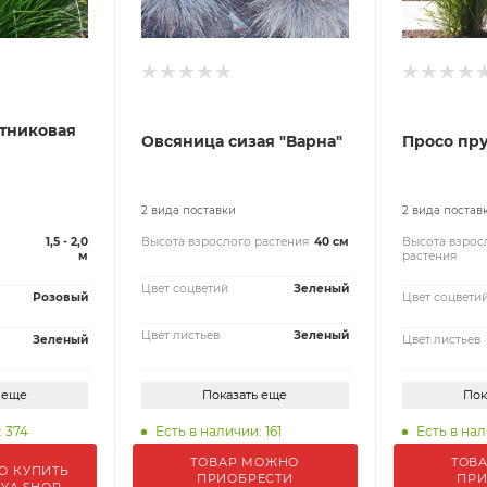
тниковая
Овсяница сизая "Варна"
Просо пр
2 вида поставки
2 вида постав
1,5 - 2,0
Высота взрослого растения
40 см
Высота взрос
м
растения
Цвет соцветий
Зеленый
Розовый
Цвет соцвети
Цвет листьев
Зеленый
Зеленый
Цвет листьев
 еще
Показать еще
Пок
: 374
Есть в наличии: 161
Есть в нал
ТОВАР МОЖНО
ТОВ
О КУПИТЬ
ПРИОБРЕСТИ
ПРИ
IYA.SHOP