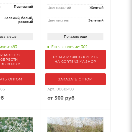
й
Пурпурный
Цвет соцветий
Желтый
Зеленый, белый,
Цвет листьев
Зеленый
розовый
азать еще
Показать еще
ичии: 493
Есть в наличии: 302
АР МОЖНО
ТОВАР МОЖНО КУПИТЬ
ОБРЕСТИ
НА GORTENZIYA.SHOP
ОВЫВОЗОМ
АТЬ ОПТОМ
ЗАКАЗАТЬ ОПТОМ
406
Арт.: 00010499
уб
от
560 руб