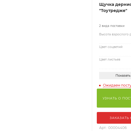
Щучка дернис
"Тоутредже"
2 вида поставки
Высота взрослого 
Цвет соцветий
Цвет листьев
Показать
Ожидаем пост
УЗНАТЬ О ПО
ЗАКАЗАТЬ
Арт.: 00004406