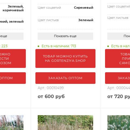
Зеленый,
Цвет соцвети
Цвет соцветий
Сиреневый
коричневый
Цвет листьев
Цвет листьев
Зеленый
иний, зеленый
 еще
Показать еще
Пок
: 223
Есть в наличии: 713
Есть в нал
ОЖНО
ТОВ
ТОВАР МОЖНО КУПИТЬ
ЕСТИ
ПРИ
НА GORTENZIYA.SHOP
ВОЗОМ
САМ
 ОПТОМ
ЗАКАЗАТЬ ОПТОМ
ЗАКАЗ
Арт.: 00010499
Арт.: 00004
от
600 руб
от
720 р