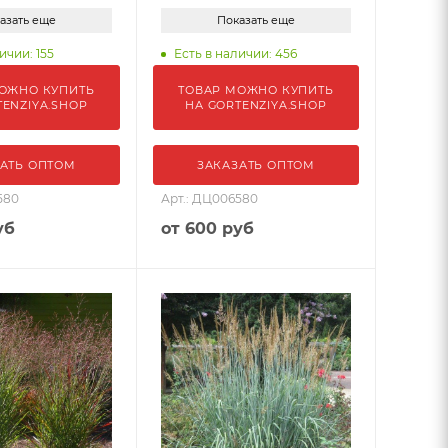
азать еще
Показать еще
ичии: 155
Есть в наличии: 456
ОЖНО КУПИТЬ
ТОВАР МОЖНО КУПИТЬ
TENZIYA.SHOP
НА GORTENZIYA.SHOP
АТЬ ОПТОМ
ЗАКАЗАТЬ ОПТОМ
580
Арт.: ДЦ006580
уб
от
600 руб