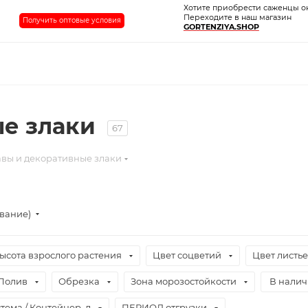
Хотите приобрести саженцы о
Переходите в наш магазин
Получить оптовые условия
GORTENZIYA.SHOP
ые злаки
67
авы и декоративные злаки
ывание)
ысота взрослого растения
Цвет соцветий
Цвет листь
Полив
Обрезка
Зона морозостойкости
В нали
тема / Контейнер, л
ПЕРИОД отгрузки