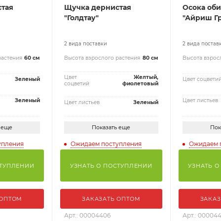
тая
Щучка дернистая
Осока об
"Голдтау"
"Айриш Г
2 вида поставки
2 вида постав
растения
60 см
Высота взрослого растения
80 см
Высота взрос
Цвет
Желтый,
Зеленый
Цвет соцвети
соцветий
фиолетовый
Зеленый
Цвет листьев
Цвет листьев
Зеленый
 еще
Показать еще
Пок
упления
Ожидаем поступления
Ожидаем 
СТУПЛЕНИИ
УЗНАТЬ О ПОСТУПЛЕНИИ
УЗНАТЬ О
 ОПТОМ
ЗАКАЗАТЬ ОПТОМ
ЗАКАЗ
Арт.: 00004406
Арт.: 00004