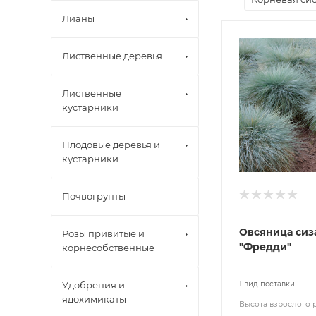
Лианы
Лиственные деревья
Лиственные
кустарники
Плодовые деревья и
кустарники
Почвогрунты
Овсяница сиз
Розы привитые и
"Фредди"
корнесобственные
Удобрения и
1 вид поставки
ядохимикаты
Высота взрослого 