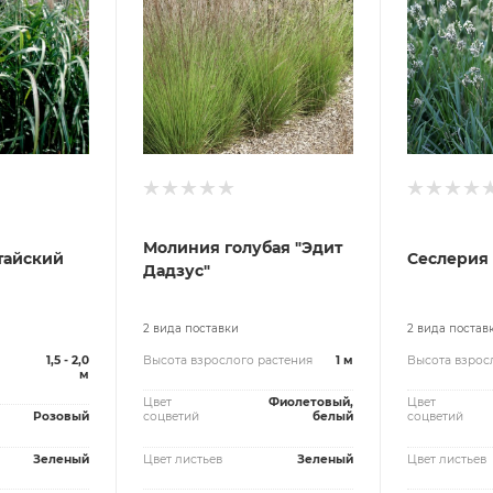
Молиния голубая "Эдит
тайский
Сеслерия 
Дадзус"
2 вида поставки
2 вида постав
1,5 - 2,0
Высота взрослого растения
1 м
Высота взрос
м
Цвет
Фиолетовый,
Цвет
Розовый
соцветий
белый
соцветий
Зеленый
Цвет листьев
Зеленый
Цвет листьев