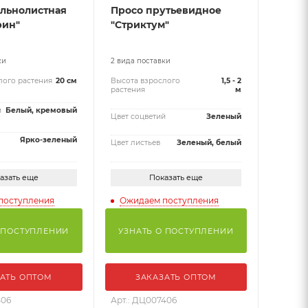
ильнолистная
Просо прутьевидное
рин"
"Стриктум"
ки
2 вида поставки
лого растения
20 см
Высота взрослого
1,5 - 2
растения
м
й
Белый, кремовый
Цвет соцветий
Зеленый
Ярко-зеленый
Цвет листьев
Зеленый, белый
азать еще
Показать еще
поступления
Ожидаем поступления
 ПОСТУПЛЕНИИ
УЗНАТЬ О ПОСТУПЛЕНИИ
АТЬ ОПТОМ
ЗАКАЗАТЬ ОПТОМ
406
Арт.: ДЦ007406