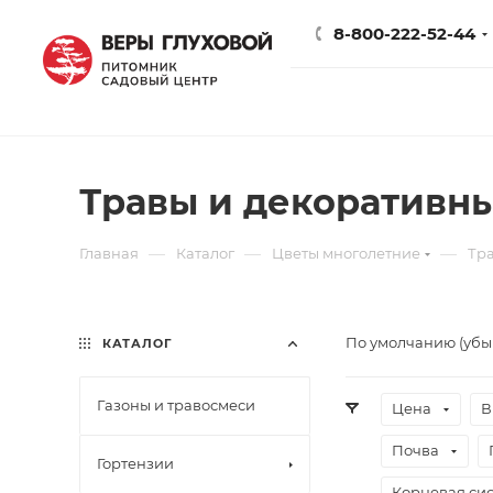
8-800-222-52-44
Травы и декоративн
—
—
—
Главная
Каталог
Цветы многолетние
Тр
По умолчанию (уб
КАТАЛОГ
Газоны и травосмеси
Цена
В
Почва
Гортензии
Корневая сис