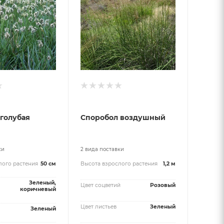
голубая
Споробол воздушный
ки
2 вида поставки
лого растения
50 см
Высота взрослого растения
1,2 м
Зеленый,
Цвет соцветий
Розовый
коричневый
Цвет листьев
Зеленый
Зеленый