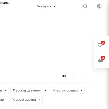
нлайн?
Уссурийск
0
0
ев
Период цветения
Место посадки
чии
Размер цветка