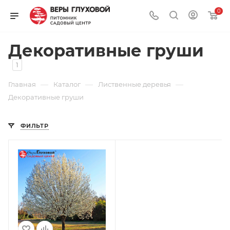
0
Декоративные груши
1
—
—
—
Главная
Каталог
Лиственные деревья
Декоративные груши
ФИЛЬТР