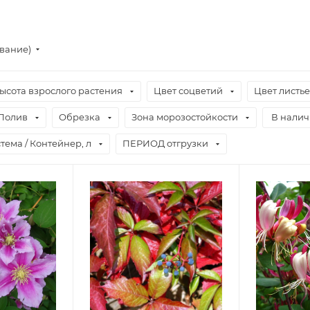
ывание)
ысота взрослого растения
Цвет соцветий
Цвет листь
Полив
Обрезка
Зона морозостойкости
В нали
тема / Контейнер, л
ПЕРИОД отгрузки