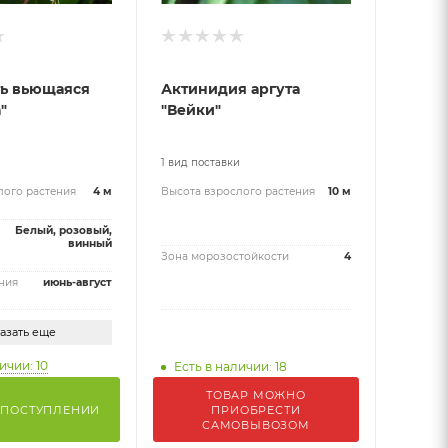
ь вьющаяся
Актинидия аргута
"
"Вейки"
и
1 вид поставки
лого растения
4 м
Высота взрослого растения
10 м
Белый, розовый,
винный
Зона морозостойкости
4
ния
июнь-август
азать еще
ичии: 10
Есть в наличии: 18
ТОВАР МОЖНО
 ПОСТУПЛЕНИИ
ПРИОБРЕСТИ
САМОВЫВОЗОМ