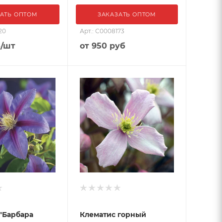
АТЬ ОПТОМ
ЗАКАЗАТЬ ОПТОМ
20
Арт.: С0008173
б
/шт
от
950 руб
"Барбара
Клематис горный