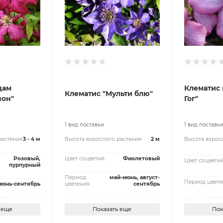
дам
Клематис 
Клематис "Мульти блю"
вон"
Гог"
1 вид поставки
1 вид поставк
растения
3 - 4 м
Высота взрослого растения
2 м
Высота взрос
Розовый,
Цвет соцветий
Фиолетовый
Цвет соцвети
пурпурный
Период
май-июнь, август-
Период цвете
июнь-сентябрь
цветения
сентябрь
 еще
Показать еще
Пок