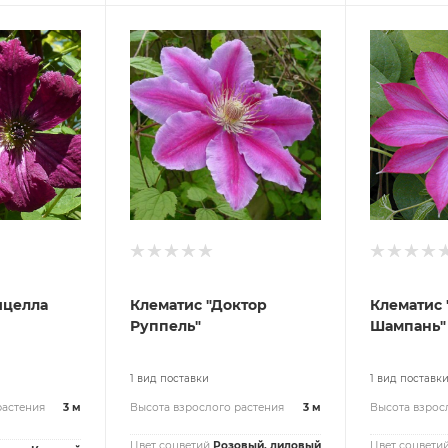
ицелла
Клематис "Доктор
Клематис 
Руппель"
Шампань"
1 вид поставки
1 вид поставк
растения
3 м
Высота взрослого растения
3 м
Высота взрос
Цвет соцветий
Розовый, лиловый
Цвет соцвети