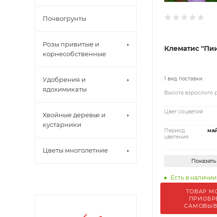
Почвогрунты
Розы привитые и
Клематис "Пи
корнесобственные
Удобрения и
1 вид поставки
ядохимикаты
Высота взрослого 
Цвет соцветий
Хвойные деревья и
кустарники
Период
май
цветения
Цветы многолетние
Показать
Есть в наличии:
ТОВАР М
ПРИОБР
САМОВЫ