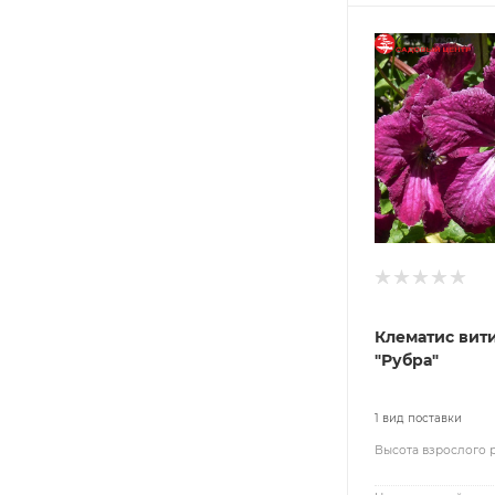
Клематис вит
"Рубра"
1 вид поставки
Высота взрослого 