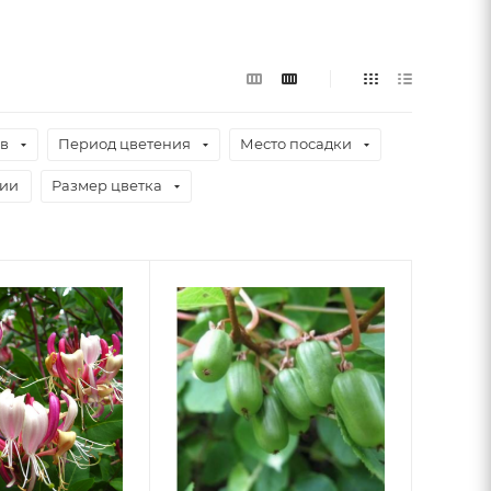
ев
Период цветения
Место посадки
чии
Размер цветка