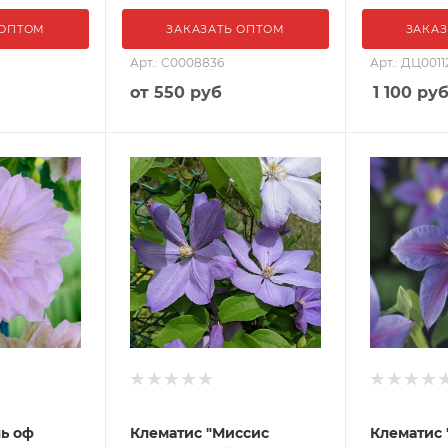
 ОПТОМ
ЗАКАЗАТЬ ОПТОМ
ЗАКАЗ
Арт.: С0008836
Арт.: ДЦ0011
от
550 руб
1 100
ру
ль оф
Клематис "Миссис
Клематис 