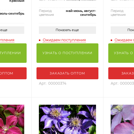
Красный
Период
май-июнь, август-
Период
июль-сентябрь
цветения
сентябрь
цветения
 еще
Показать еще
Пок
упления
Ожидаем поступления
Ожидаем 
СТУПЛЕНИИ
УЗНАТЬ О ПОСТУПЛЕНИИ
УЗНАТЬ О
 ОПТОМ
ЗАКАЗАТЬ ОПТОМ
ЗАКАЗ
Арт.: 00000374
Арт.: 00000