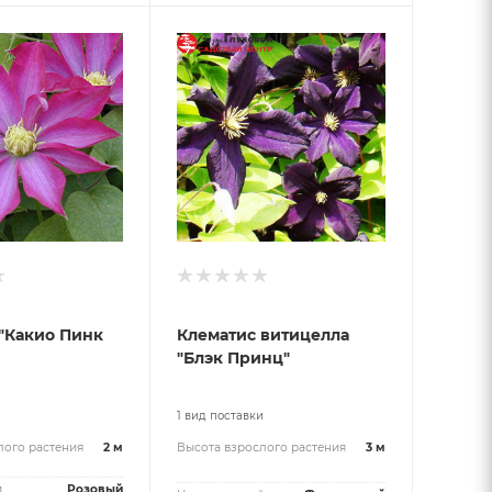
"Какио Пинк
Клематис витицелла
"Блэк Принц"
и
1 вид поставки
лого растения
2 м
Высота взрослого растения
3 м
й
Розовый