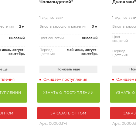
Чолмонделей"
Джекман"
1 вид поставки
1 вид поставк
растения
2 м
Высота взрослого растения
3 м
Высота взрос
Цвет
Лиловый
Цвет соцветий
Лиловый
соцветий
-июнь, август-
Период
май-июнь, август-
Период
сентябрь
цветения
сентябрь
цветения
 еще
Показать еще
Пок
упления
Ожидаем поступления
Ожидаем 
СТУПЛЕНИИ
УЗНАТЬ О ПОСТУПЛЕНИИ
УЗНАТЬ О
 ОПТОМ
ЗАКАЗАТЬ ОПТОМ
ЗАКАЗ
Арт.: 00000374
Арт.: 00000