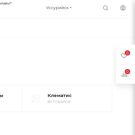
нлайн?
Уссурийск
0
0
ны
Клематис
80 ТОВАРОВ