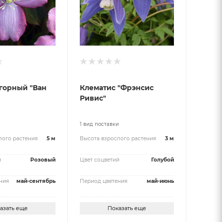
горный "Ван
Клематис "Фрэнсис
Ривис"
и
1 вид поставки
лого растения
5 м
Высота взрослого растения
3 м
й
Розовый
Цвет соцветий
Голубой
ния
май-сентябрь
Период цветения
май-июнь
азать еще
Показать еще