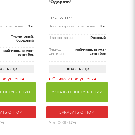
"Одората"
и
1 вид поставки
лого растения
3 м
Высота взрослого растения
5 м
Фиолетовый,
Цвет соцветий
Розовый
бордовый
Период
май-июнь, август-
май-июнь, август-
цветения
сентябрь
сентябрь
азать еще
Показать еще
поступления
Ожидаем поступления
 ПОСТУПЛЕНИИ
УЗНАТЬ О ПОСТУПЛЕНИИ
АТЬ ОПТОМ
ЗАКАЗАТЬ ОПТОМ
374
Арт.: 00000374