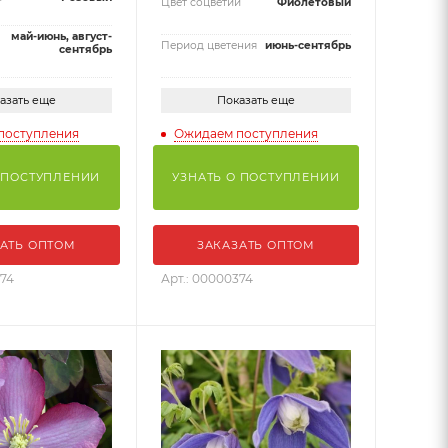
Цвет соцветий
Фиолетовый
май-июнь, август-
Период цветения
июнь-сентябрь
сентябрь
азать еще
Показать еще
поступления
Ожидаем поступления
 ПОСТУПЛЕНИИ
УЗНАТЬ О ПОСТУПЛЕНИИ
АТЬ ОПТОМ
ЗАКАЗАТЬ ОПТОМ
374
Арт.: 00000374