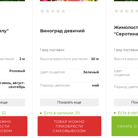
Жимолост
илу"
Виноград девичий
"Серотина
1 вид поставки
1 вид поставк
растения
2 м
Высота взрослого растения
20 м
Высота взрос
Розовый
Цвет
Цвет соцветий
Зеленый
соцветий
-июнь, август-
Период цветения
май
сентябрь
Период цвете
 еще
Показать еще
Пок
Есть в нал
 52
Есть в наличии: 20
ОЖНО
ТОВАР МОЖНО
ЕСТИ
ПРИОБРЕСТИ
УЗНАТЬ О
ВОЗОМ
САМОВЫВОЗОМ