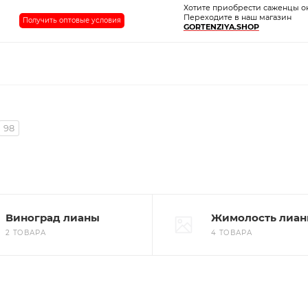
Хотите приобрести саженцы о
Переходите в наш магазин
Получить оптовые условия
GORTENZIYA.SHOP
98
Виноград лианы
Жимолость лиа
2 ТОВАРА
4 ТОВАРА