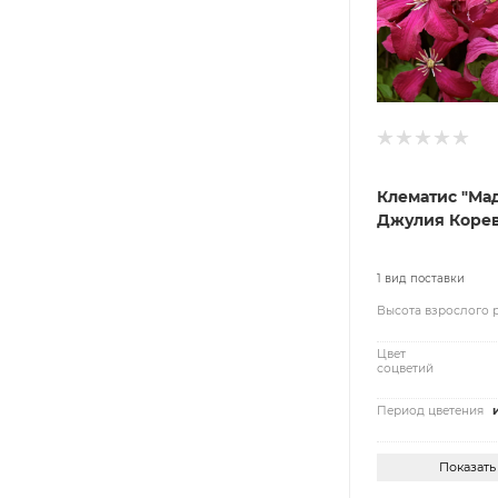
Клематис "Ма
Джулия Коре
1 вид поставки
Высота взрослого 
Цвет
соцветий
Период цветения
Показать