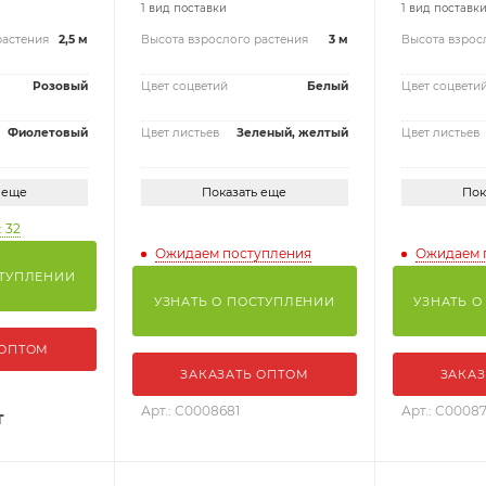
1 вид поставки
1 вид поставк
растения
2,5 м
Высота взрослого растения
3 м
Высота взрос
Розовый
Цвет соцветий
Белый
Цвет соцвети
Фиолетовый
Цвет листьев
Зеленый, желтый
Цвет листьев
 еще
Показать еще
Пок
 32
Ожидаем поступления
Ожидаем 
СТУПЛЕНИИ
УЗНАТЬ О ПОСТУПЛЕНИИ
УЗНАТЬ О
 ОПТОМ
ЗАКАЗАТЬ ОПТОМ
ЗАКАЗ
Арт.: С0008681
Арт.: С00087
т