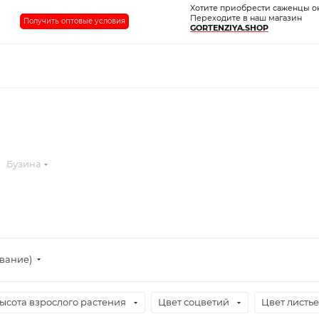
Хотите приобрести саженцы о
Переходите в наш магазин
Получить оптовые условия
GORTENZIYA.SHOP
Бузина
ывание)
ысота взрослого растения
Цвет соцветий
Цвет листь