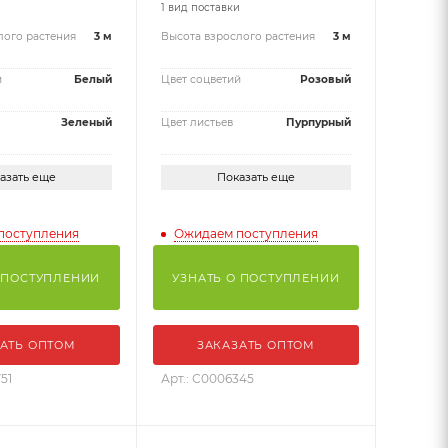
и
1 вид поставки
лого растения
3 м
Высота взрослого растения
3 м
й
Белый
Цвет соцветий
Розовый
Зеленый
Цвет листьев
Пурпурный
азать еще
Показать еще
поступления
Ожидаем поступления
 ПОСТУПЛЕНИИ
УЗНАТЬ О ПОСТУПЛЕНИИ
АТЬ ОПТОМ
ЗАКАЗАТЬ ОПТОМ
51
Арт.: С0006345