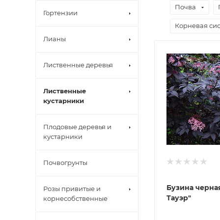
Почва
Гортензии
Корневая сис
Лианы
Лиственные деревья
Лиственные
кустарники
Плодовые деревья и
кустарники
Почвогрунты
Бузина черна
Розы привитые и
Тауэр"
корнесобственные