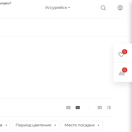
нлайн?
Уссурийск
0
0
ев
Период цветения
Место посадки