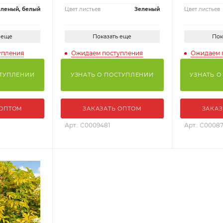
еленый, белый
Цвет листьев
Зеленый
Цвет листьев
 еще
Показать еще
Пок
упления
Ожидаем поступления
Ожидаем 
СТУПЛЕНИИ
УЗНАТЬ О ПОСТУПЛЕНИИ
УЗНАТЬ О
 ОПТОМ
ЗАКАЗАТЬ ОПТОМ
ЗАКАЗ
Арт.: С0009481
Арт.: С00087