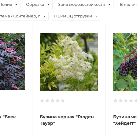
Полив
Обрезка
Зона морозостойкости
В нали
тема / Контейнер, л
ПЕРИОД отгрузки
я "Блек
Бузина черная "Голден
Бузина ч
Тауэр"
"Хейдегг"