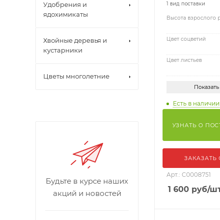
Удобрения и
1 вид поставки
ядохимикаты
Высота взрослого 
Цвет соцветий
Хвойные деревья и
кустарники
Цвет листьев
Цветы многолетние
Показать
Есть в наличии:
УЗНАТЬ О ПО
ЗАКАЗАТЬ
Арт.: С0008751
Будьте в курсе наших
1 600
руб
/ш
акций и новостей