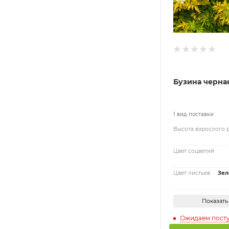
Бузина черна
1 вид поставки
Высота взрослого 
Цвет соцветий
Цвет листьев
Зел
Показать
Ожидаем пост