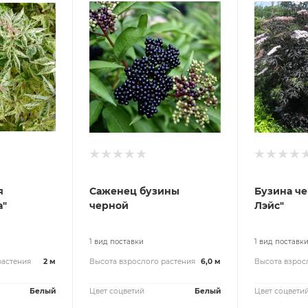
я
Саженец бузины
Бузина че
а"
черной
Лэйс"
1 вид поставки
1 вид поставк
растения
2 м
Высота взрослого растения
6,0 м
Высота взрос
Белый
Цвет соцветий
Белый
Цвет соцвети