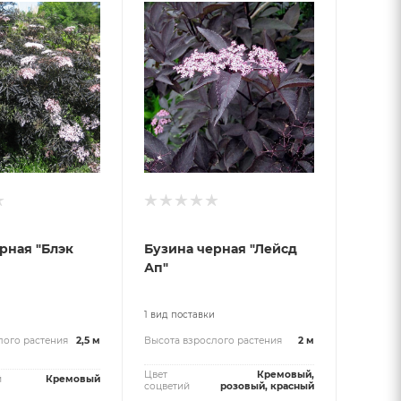
рная "Блэк
Бузина черная "Лейсд
Ап"
и
1 вид поставки
лого растения
2,5 м
Высота взрослого растения
2 м
Цвет
Кремовый,
й
Кремовый
соцветий
розовый, красный