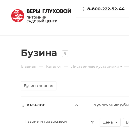
8-800-222-52-44
Бузина
9
—
—
—
Главная
Каталог
Лиственные кустарники
Бузина черная
По умолчанию (уб
КАТАЛОГ
Газоны и травосмеси
Цена
В