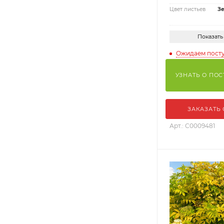
Цвет листьев
З
Показать
Ожидаем пост
УЗНАТЬ О ПО
ЗАКАЗАТЬ
Арт.: С0009481