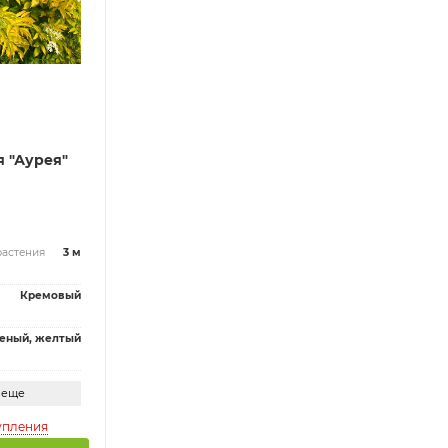
я "Аурея"
растения
3 м
Кремовый
еный, желтый
 еще
упления