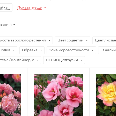
ойкая
Показать еще
ывание)
ысота взрослого растения
Цвет соцветий
Цвет листь
Полив
Обрезка
Зона морозостойкости
В нали
тема / Контейнер, л
ПЕРИОД отгрузки