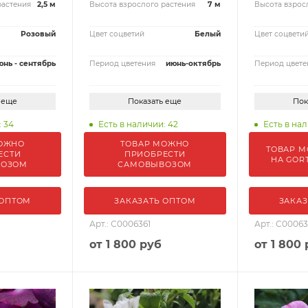
растения
2,5 м
Высота взрослого растения
7 м
Высота взрос
Розовый
Цвет соцветий
Белый
Цвет соцвети
юнь - сентябрь
Период цветения
июнь-октябрь
Период цвете
 еще
Показать еще
Пок
: 34
Есть в наличии: 42
Есть в нал
ОЖНО
ТОВАР МОЖНО
ТОВАР М
ЕСТИ
ПРИОБРЕСТИ
НА GOR
ВОЗОМ
САМОВЫВОЗОМ
 ОПТОМ
ЗАКАЗАТЬ ОПТОМ
ЗАКАЗ
Арт.: С0006361
Арт.: С00063
от
1 800 руб
от
1 800 