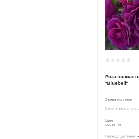
Роза полиант
"Bluebell"
2 вида поставки
Высота взрослого 
Цвет
соцветий
Период цветения