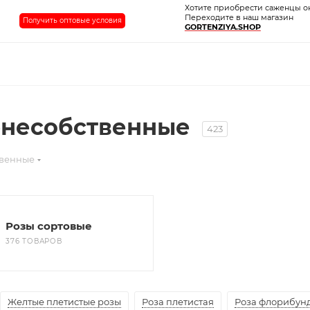
Хотите приобрести саженцы о
Переходите в наш магазин
Получить оптовые условия
GORTENZIYA.SHOP
рнесобственные
423
твенные
Розы сортовые
376 ТОВАРОВ
Желтые плетистые розы
Роза плетистая
Роза флорибун