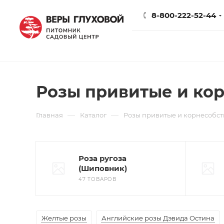
8-800-222-52-44
Розы привитые и ко
—
—
Главная
Каталог
Розы привитые и корнесобс
Роза ругоза
(Шиповник)
47 ТОВАРОВ
Желтые розы
Английские розы Дэвида Остина