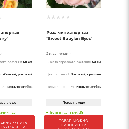
иатюрная
Роза миниатюрная
airy"
"Sweet Babylon Eyes"
ки
2 вида поставки
лого растения
60 см
Высота взрослого растения
50 см
й
Желтый, розовый
Цвет соцветий
Розовый, красный
ния
июнь-сентябрь
Период цветения
июнь-сентябрь
азать еще
Показать еще
ичии: 125
Есть в наличии: 38
ТОВАР МОЖНО
ОЖНО КУПИТЬ
ПРИОБРЕСТИ
TENZIYA.SHOP