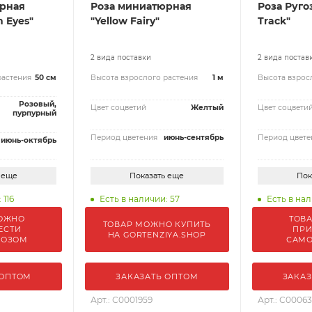
рная
Роза миниатюрная
Роза Ругоз
n Eyes"
"Yellow Fairy"
Track"
2 вида поставки
2 вида постав
растения
50 см
Высота взрослого растения
1 м
Высота взрос
Розовый,
Цвет соцветий
Желтый
Цвет соцвети
пурпурный
Период цветения
июнь-сентябрь
Период цвете
июнь-октябрь
 еще
Показать еще
Пок
 116
Есть в наличии: 57
Есть в нал
ОЖНО
ТОВ
ТОВАР МОЖНО КУПИТЬ
ЕСТИ
ПРИ
НА GORTENZIYA.SHOP
ВОЗОМ
САМ
 ОПТОМ
ЗАКАЗАТЬ ОПТОМ
ЗАКАЗ
Арт.: С0001959
Арт.: С00063