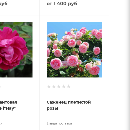
руб
от
1 400 руб
антовая
Саженец плетистой
 l"Hay"
розы
ки
2 вида поставки