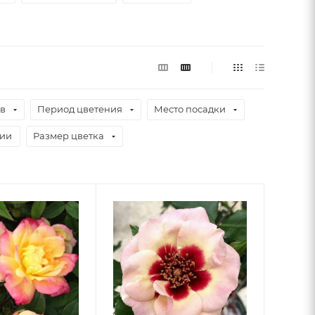
ев
Период цветения
Место посадки
чии
Размер цветка