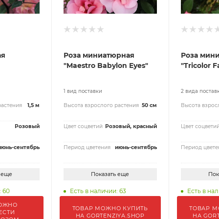
ая
Роза миниатюрная
Роза мин
"Maestro Babylon Eyes"
"Tricolor F
1 вид поставки
2 вида постав
растения
1,5 м
Высота взрослого растения
50 см
Высота взрос
Розовый
Цвет соцветий
Розовый, красный
Цвет соцвети
июнь-сентябрь
Период цветения
июнь-сентябрь
Период цвете
 еще
Показать еще
Пок
: 60
Есть в наличии: 63
Есть в нал
ОЖНО
ТОВАР МОЖНО КУПИТЬ
ТОВАР М
ЕСТИ
НА GORTENZIYA.SHOP
НА GOR