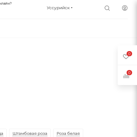
нлайн?
Уссурийск
0
0
да
Штамбовая роза
Роза белая