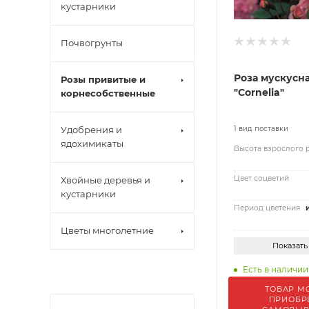
кустарники
Почвогрунты
Роза мускусн
Розы привитые и
"Cornelia"
корнесобственные
Удобрения и
1 вид поставки
ядохимикаты
Высота взрослого 
Цвет соцветий
Хвойные деревья и
кустарники
Период цветения
Цветы многолетние
Показать
Есть в наличии
ТОВАР М
ПРИОБР