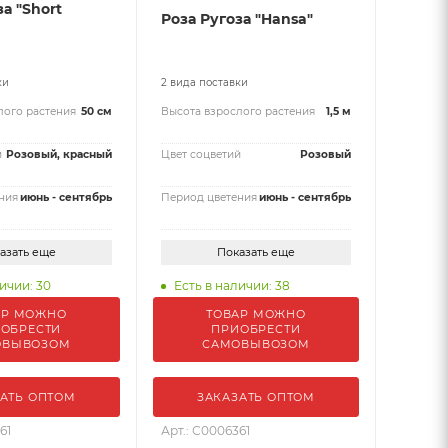
а "Short
Роза Ругоза "Hansa"
ки
2 вида поставки
лого растения
50 см
Высота взрослого растения
1,5 м
й
Розовый, красный
Цвет соцветий
Розовый
ния
июнь - сентябрь
Период цветения
июнь - сентябрь
азать еще
Показать еще
ичии: 30
Есть в наличии: 38
АР МОЖНО
ТОВАР МОЖНО
ОБРЕСТИ
ПРИОБРЕСТИ
ОВЫВОЗОМ
САМОВЫВОЗОМ
АТЬ ОПТОМ
ЗАКАЗАТЬ ОПТОМ
61
Арт.: С0006361