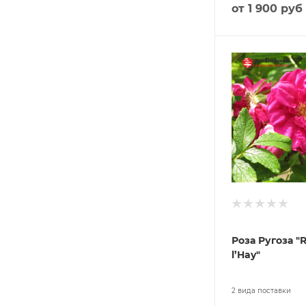
от
1 900 руб
Роза Ругоза "R
l’Hay"
2 вида поставки