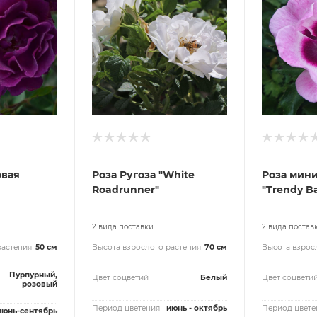
овая
Роза Ругоза "White
Роза мин
Roadrunner"
"Trendy B
2 вида поставки
2 вида постав
растения
50 см
Высота взрослого растения
70 см
Высота взрос
Пурпурный,
Цвет соцветий
Белый
Цвет соцвети
розовый
Период цветения
июнь - октябрь
Период цвете
июнь-сентябрь