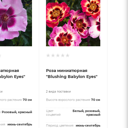
иатюрная
Роза миниатюрная
abylon Eyes"
"Blushing Babylon Eyes"
ки
2 вида поставки
лого растения
70 см
Высота взрослого растения
70 см
Цвет
Белый, розовый,
й
Розовый, красный
соцветий
красный
ния
июнь-сентябрь
Период цветения
июнь-сентябрь