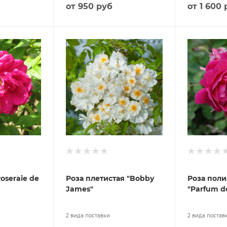
от
950 руб
от
1 600 
oseraie de
Роза плетистая "Bobby
Роза поли
James"
"Parfum de
2 вида поставки
2 вида постав