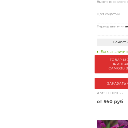
Высота взрослого 
Цвет соцветий
Период цветения
и
Показать
Есть в наличии
ТОВАР М
ПРИОБР
САМОВЫ
ЗАКАЗАТЬ
Арт.: С0009022
от
950 руб