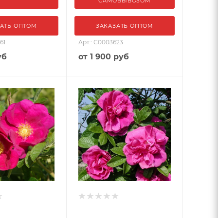
САМОВЫВОЗОМ
АТЬ ОПТОМ
ЗАКАЗАТЬ ОПТОМ
61
Арт.: С0003623
уб
от
1 900 руб