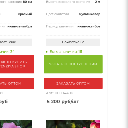
лого растения
80 см
Высота взрослого растения
2 м
й
Красный
Цвет соцветий
мультиколор
ния
июнь-сентябрь
Период цветения
июнь-октябрь
азать еще
Показать еще
Есть в наличии: 111
ичии: 34
ОЖНО КУПИТЬ
УЗНАТЬ О ПОСТУПЛЕНИИ
TENZIYA.SHOP
АТЬ ОПТОМ
ЗАКАЗАТЬ ОПТОМ
61
Арт.: 00004406
руб
5 200
руб
/шт