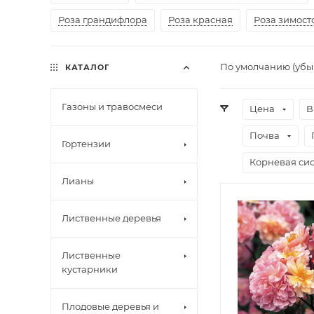
Роза грандифлора
Роза красная
Роза зимост
По умолчанию (уб
КАТАЛОГ
Газоны и травосмеси
Цена
В
Почва
Гортензии
Корневая сис
Лианы
Лиственные деревья
Лиственные
кустарники
Плодовые деревья и