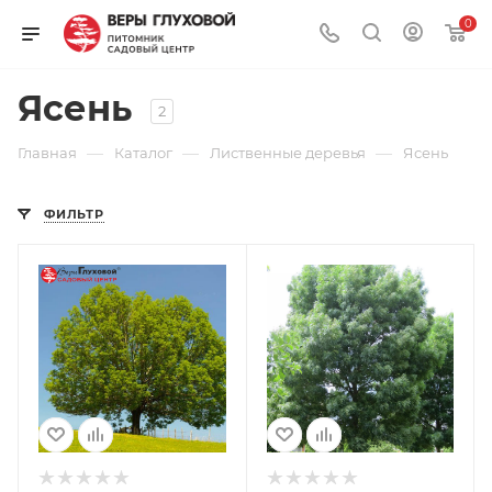
0
Ясень
2
—
—
—
Главная
Каталог
Лиственные деревья
Ясень
ФИЛЬТР