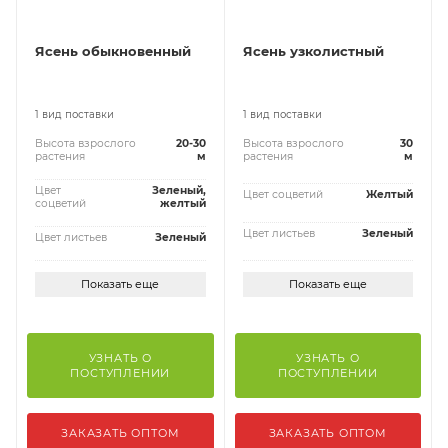
Ясень обыкновенный
Ясень узколистный
1 вид поставки
1 вид поставки
Высота взрослого
20-30
Высота взрослого
30
растения
м
растения
м
Цвет
Зеленый,
Цвет соцветий
Желтый
соцветий
желтый
Цвет листьев
Зеленый
Цвет листьев
Зеленый
Показать еще
Показать еще
УЗНАТЬ О
УЗНАТЬ О
ПОСТУПЛЕНИИ
ПОСТУПЛЕНИИ
ЗАКАЗАТЬ ОПТОМ
ЗАКАЗАТЬ ОПТОМ