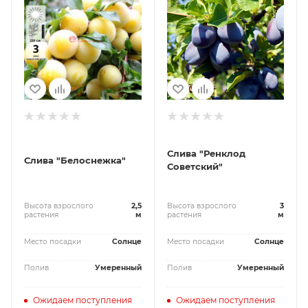
Слива "Ренклод
Слива "Белоснежка"
Советский"
Высота взрослого
2,5
Высота взрослого
3
растения
м
растения
м
Место посадки
Солнце
Место посадки
Солнце
Полив
Умеренный
Полив
Умеренный
Ожидаем поступления
Ожидаем поступления