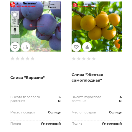
Слива "Желтая
Слива "Евразия"
самоплодная"
Высота взрослого
6
Высота взрослого
4
растения
м
растения
м
Место посадки
Солнце
Место посадки
Солнце
Полив
Умеренный
Полив
Умеренный