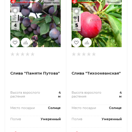
Слива "Памяти Путова"
Слива "Тихоокеанская"
Высота взрослого
4
Высота взрослого
4
растения
м
растения
м
Место посадки
Солнце
Место посадки
Солнце
Полив
Умеренный
Полив
Умеренный