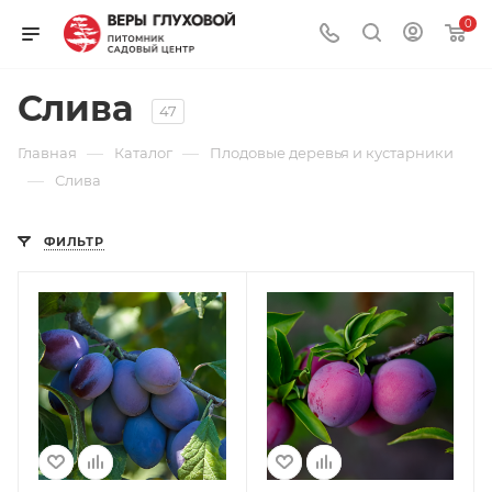
0
Слива
47
—
—
Главная
Каталог
Плодовые деревья и кустарники
—
Слива
ФИЛЬТР