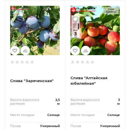
Слива "Алтайская
Слива "Зареченская"
юбилейная"
Высота взрослого
2,5
Высота взрослого
3
растения
м
растения
м
Место посадки
Солнце
Место посадки
Солнце
Полив
Умеренный
Полив
Умеренный