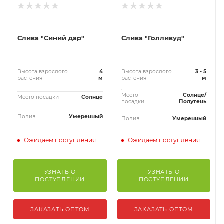
Слива "Синий дар"
Слива "Голливуд"
Высота взрослого
4
Высота взрослого
3 - 5
растения
м
растения
м
Место
Солнце/
Место посадки
Солнце
посадки
Полутень
Полив
Умеренный
Полив
Умеренный
Ожидаем поступления
Ожидаем поступления
УЗНАТЬ О
УЗНАТЬ О
ПОСТУПЛЕНИИ
ПОСТУПЛЕНИИ
ЗАКАЗАТЬ ОПТОМ
ЗАКАЗАТЬ ОПТОМ