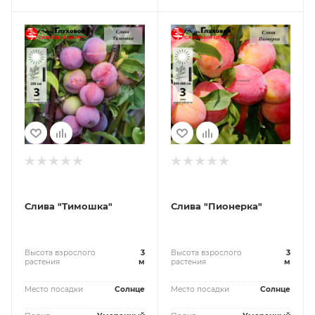
Слива "Тимошка"
Слива "Пионерка"
Высота взрослого
3
Высота взрослого
3
растения
м
растения
м
Место посадки
Солнце
Место посадки
Солнце