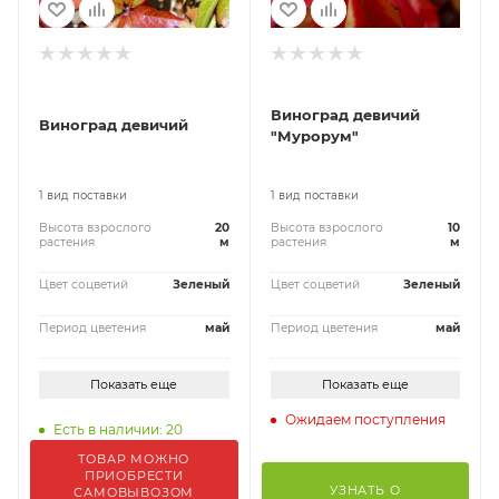
Виноград девичий
Виноград девичий
"Мурорум"
1 вид поставки
1 вид поставки
Высота взрослого
20
Высота взрослого
10
растения
м
растения
м
Цвет соцветий
Зеленый
Цвет соцветий
Зеленый
Период цветения
май
Период цветения
май
Показать еще
Показать еще
Ожидаем поступления
Есть в наличии: 20
ТОВАР МОЖНО
ПРИОБРЕСТИ
УЗНАТЬ О
САМОВЫВОЗОМ