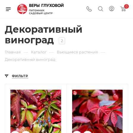
0
Декоративный
виноград
2
—
—
—
Главная
Каталог
Вьющиеся растения
Декоративный виноград
ФИЛЬТР