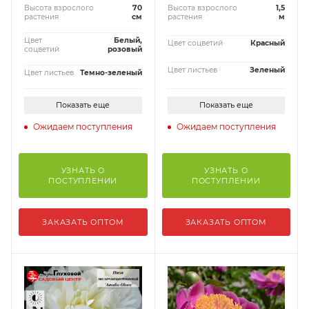
Высота взрослого
70
Высота взрослого
1,5
растения
см
растения
м
Цвет
Белый,
Цвет соцветий
Красный
соцветий
розовый
Цвет листьев
Зеленый
Цвет листьев
Темно-зеленый
Показать еще
Показать еще
Ожидаем поступления
Ожидаем поступления
УЗНАТЬ О
УЗНАТЬ О
ПОСТУПЛЕНИИ
ПОСТУПЛЕНИИ
ЗАКАЗАТЬ ОПТОМ
ЗАКАЗАТЬ ОПТОМ