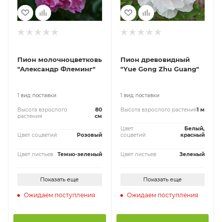
Пион молочноцветковый
Пион древовидный
"Александр Флеминг"
"Yue Gong Zhu Guang"
1 вид поставки
1 вид поставки
Высота взрослого
80
Высота взрослого растения
1 м
растения
см
Цвет
Белый,
Цвет соцветий
Розовый
соцветий
красный
Цвет листьев
Темно-зеленый
Цвет листьев
Зеленый
Показать еще
Показать еще
Ожидаем поступления
Ожидаем поступления