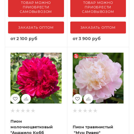
ТОВАР МОЖНО
ТОВАР МОЖНО
ПРИОБРЕСТИ
ПРИОБРЕСТИ
САМОВЫВОЗОМ
САМОВЫВОЗОМ
ЗАКАЗАТЬ ОПТОМ
ЗАКАЗАТЬ ОПТОМ
от
2 100 руб
от
3 900 руб
Пион
молочноцветковый
Пион травянистый
"Анджело Кобб
"Мун Ривер"