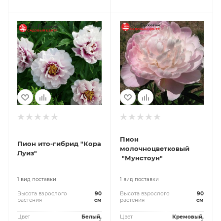
Пион
Пион ито-гибрид "Кора
молочноцветковый
Луиз"
"Мунстоун"
1 вид поставки
1 вид поставки
Высота взрослого
90
Высота взрослого
90
растения
см
растения
см
Цвет
Белый,
Цвет
Кремовый,