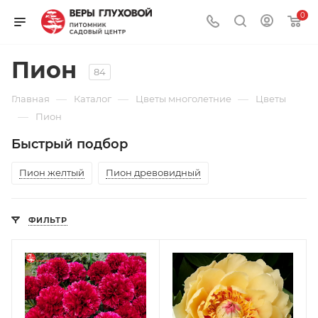
0
Пион
84
—
—
—
Главная
Каталог
Цветы многолетние
Цветы
—
Пион
Быстрый подбор
Пион желтый
Пион древовидный
ФИЛЬТР