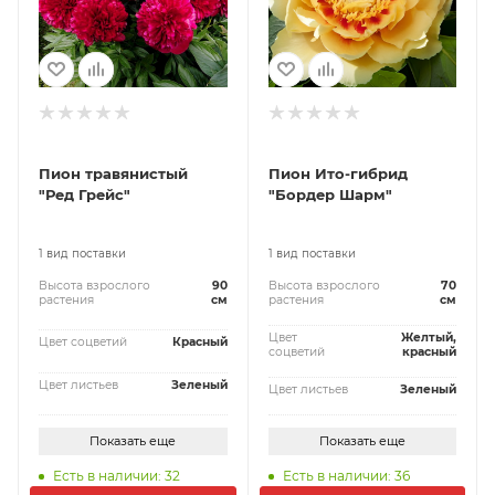
Пион травянистый
Пион Ито-гибрид
"Ред Грейс"
"Бордер Шарм"
1 вид поставки
1 вид поставки
Высота взрослого
90
Высота взрослого
70
растения
см
растения
см
Цвет
Желтый,
Цвет соцветий
Красный
соцветий
красный
Цвет листьев
Зеленый
Цвет листьев
Зеленый
Показать еще
Показать еще
Есть в наличии: 32
Есть в наличии: 36