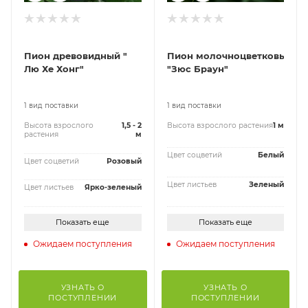
Пион древовидный "
Пион молочноцветковый
Лю Хе Хонг"
"Зюс Браун"
1 вид поставки
1 вид поставки
Высота взрослого
1,5 - 2
Высота взрослого растения
1 м
растения
м
Цвет соцветий
Белый
Цвет соцветий
Розовый
Цвет листьев
Зеленый
Цвет листьев
Ярко-зеленый
Показать еще
Показать еще
Ожидаем поступления
Ожидаем поступления
УЗНАТЬ О
УЗНАТЬ О
ПОСТУПЛЕНИИ
ПОСТУПЛЕНИИ