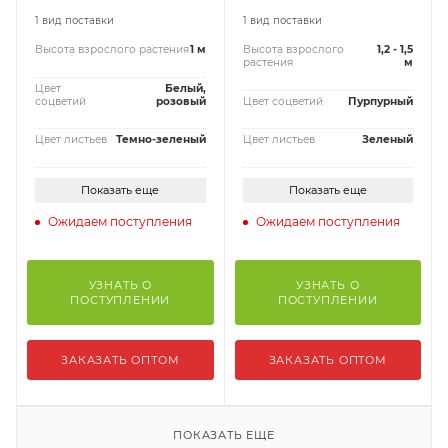
1 вид поставки
1 вид поставки
Высота взрослого растения
1 м
Высота взрослого
1,2 - 1,5
растения
м
Цвет
Белый,
соцветий
розовый
Цвет соцветий
Пурпурный
Цвет листьев
Темно-зеленый
Цвет листьев
Зеленый
Показать еще
Показать еще
Ожидаем поступления
Ожидаем поступления
УЗНАТЬ О
УЗНАТЬ О
ПОСТУПЛЕНИИ
ПОСТУПЛЕНИИ
ЗАКАЗАТЬ ОПТОМ
ЗАКАЗАТЬ ОПТОМ
ПОКАЗАТЬ ЕЩЕ