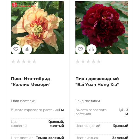
Пион Ито-гибрид
Пион древовидный
"Кэллис Мемори"
"Bai Yuan Hong Xia"
1 вид поставки
1 вид поставки
Высота взрослого растения
1 м
Высота взрослого
1,5 - 2
растения
м
Цвет
Красный,
соцветий
желтый
Цвет соцветий
Красный
Цвет листьев
Темно-зеленый
Цвет листьев
Зеленый