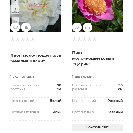
Пион
Пион молочноцветковый
молочноцветковый
"Амалия Олсон"
"Дорин"
1 вид поставки
1 вид поставки
Высота взрослого
90
Высота взрослого
90
растения
см
растения
см
Цвет соцветий
Белый
Цвет соцветий
Розовый
Период цветения
июнь
Цвет листьев
Зеленый
Показать еще