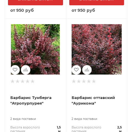
от
950 руб
от
950 руб
Барбарис Тунберга
Барбарис оттавский
"Атропурпурея"
"Аурикома"
2 вида поставки
2 вида поставки
Высота взрослого
1,5
Высота взрослого
2,5
растения
м
растения
м