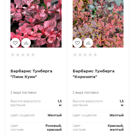
Барбарис Тунберга
Барбарис Тунберга
"Пинк Куин"
"Коронита"
2 вида поставки
2 вида поставки
Высота взрослого
1,5
Высота взрослого
1,5
растения
м
растения
м
Цвет соцветий
Желтый
Цвет соцветий
Желтый
Цвет
Розовый,
Цвет
Красный,
листьев
красный
листьев
желтый