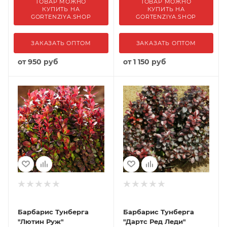
ТОВАР МОЖНО
ТОВАР МОЖНО
КУПИТЬ НА
КУПИТЬ НА
GORTENZIYA.SHOP
GORTENZIYA.SHOP
ЗАКАЗАТЬ ОПТОМ
ЗАКАЗАТЬ ОПТОМ
от
950 руб
от
1 150 руб
Барбарис Тунберга
Барбарис Тунберга
"Лютин Руж"
"Дартс Ред Леди"