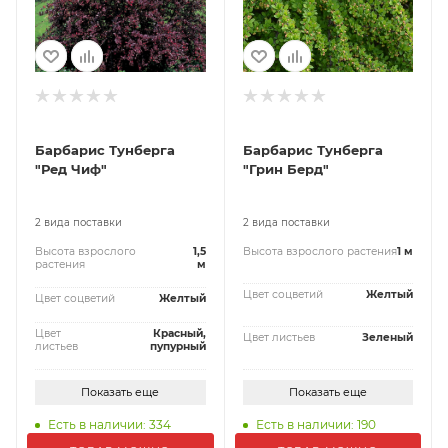
Барбарис Тунберга
Барбарис Тунберга
"Ред Чиф"
"Грин Берд"
2 вида поставки
2 вида поставки
Высота взрослого
1,5
Высота взрослого растения
1 м
растения
м
Цвет соцветий
Желтый
Цвет соцветий
Желтый
Цвет
Красный,
Цвет листьев
Зеленый
листьев
пупурный
Показать еще
Показать еще
Есть в наличии: 334
Есть в наличии: 190