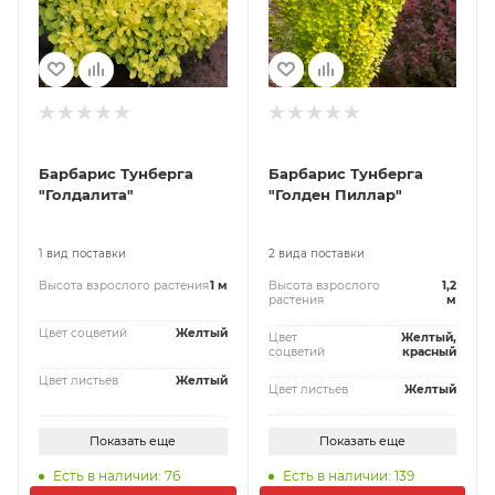
Барбарис Тунберга
Барбарис Тунберга
"Голдалита"
"Голден Пиллар"
1 вид поставки
2 вида поставки
Высота взрослого растения
1 м
Высота взрослого
1,2
растения
м
Цвет соцветий
Желтый
Цвет
Желтый,
соцветий
красный
Цвет листьев
Желтый
Цвет листьев
Желтый
Показать еще
Показать еще
Есть в наличии: 76
Есть в наличии: 139