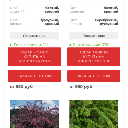
Цвет
Желтый,
Цвет
Желтый,
соцветий
красный
соцветий
красный
Цвет
Пурпурный,
Цвет
Серебристый,
листьев
красный
листьев
пурпурный
Показать еще
Показать еще
Есть в наличии: 221
Есть в наличии: 376
ТОВАР МОЖНО
ТОВАР МОЖНО
КУПИТЬ НА
КУПИТЬ НА
GORTENZIYA.SHOP
GORTENZIYA.SHOP
ЗАКАЗАТЬ ОПТОМ
ЗАКАЗАТЬ ОПТОМ
от
950 руб
от
950 руб