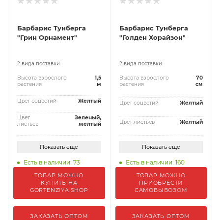
Барбарис Тунберга
Барбарис Тунберга
"Грин Орнамент"
"Голден Хорайзон"
2 вида поставки
2 вида поставки
Высота взрослого
1,5
Высота взрослого
70
растения
м
растения
см
Цвет соцветий
Желтый
Цвет соцветий
Желтый
Цвет
Зеленый,
Цвет листьев
Желтый
листьев
желтый
Показать еще
Показать еще
Есть в наличии: 73
Есть в наличии: 160
ТОВАР МОЖНО
ТОВАР МОЖНО
КУПИТЬ НА
ПРИОБРЕСТИ
GORTENZIYA.SHOP
САМОВЫВОЗОМ
ЗАКАЗАТЬ ОПТОМ
ЗАКАЗАТЬ ОПТОМ