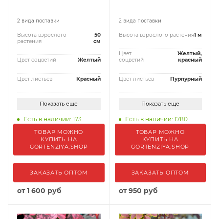
2 вида поставки
2 вида поставки
Высота взрослого
50
Высота взрослого растения
1 м
растения
см
Цвет
Желтый,
Цвет соцветий
Желтый
соцветий
красный
Цвет листьев
Красный
Цвет листьев
Пурпурный
Показать еще
Показать еще
Есть в наличии: 173
Есть в наличии: 1780
ТОВАР МОЖНО
ТОВАР МОЖНО
КУПИТЬ НА
КУПИТЬ НА
GORTENZIYA.SHOP
GORTENZIYA.SHOP
ЗАКАЗАТЬ ОПТОМ
ЗАКАЗАТЬ ОПТОМ
от
1 600 руб
от
950 руб