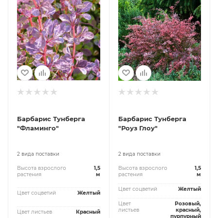
Барбарис Тунберга
Барбарис Тунберга
"Фламинго"
"Рoуз Глоу"
2 вида поставки
2 вида поставки
Высота взрослого
1,5
Высота взрослого
1,5
растения
м
растения
м
Цвет соцветий
Желтый
Цвет соцветий
Желтый
Цвет
Розовый,
листьев
красный,
Цвет листьев
Красный
пурпурный