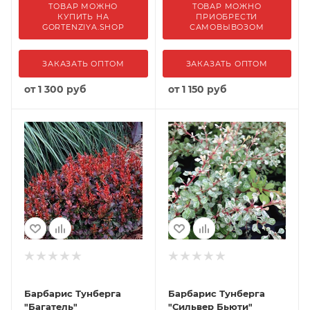
ТОВАР МОЖНО
ТОВАР МОЖНО
КУПИТЬ НА
ПРИОБРЕСТИ
GORTENZIYA.SHOP
САМОВЫВОЗОМ
ЗАКАЗАТЬ ОПТОМ
ЗАКАЗАТЬ ОПТОМ
от
1 300 руб
от
1 150 руб
Барбарис Тунберга
Барбарис Тунберга
"Багатель"
"Сильвер Бьюти"