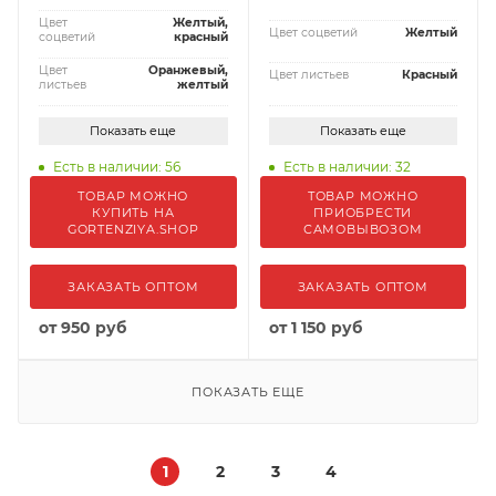
Цвет
Желтый,
Цвет соцветий
Желтый
соцветий
красный
Цвет
Оранжевый,
Цвет листьев
Красный
листьев
желтый
Показать еще
Показать еще
Есть в наличии: 56
Есть в наличии: 32
ТОВАР МОЖНО
ТОВАР МОЖНО
КУПИТЬ НА
ПРИОБРЕСТИ
GORTENZIYA.SHOP
САМОВЫВОЗОМ
ЗАКАЗАТЬ ОПТОМ
ЗАКАЗАТЬ ОПТОМ
от
950 руб
от
1 150 руб
ПОКАЗАТЬ ЕЩЕ
1
2
3
4