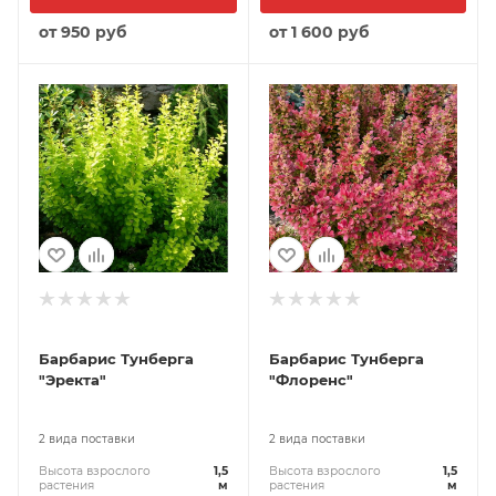
от
950 руб
от
1 600 руб
Барбарис Тунберга
Барбарис Тунберга
"Эректа"
"Флоренс"
2 вида поставки
2 вида поставки
Высота взрослого
1,5
Высота взрослого
1,5
растения
м
растения
м