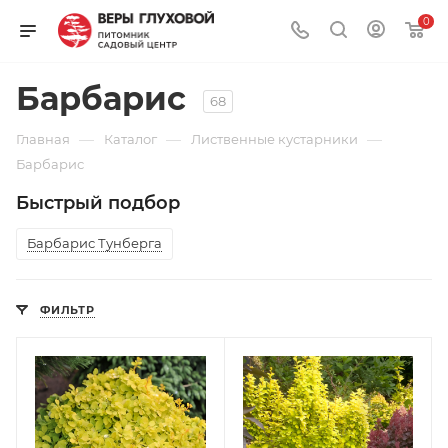
0
Барбарис
68
—
—
—
Главная
Каталог
Лиственные кустарники
Барбарис
Быстрый подбор
Барбарис Тунберга
ФИЛЬТР