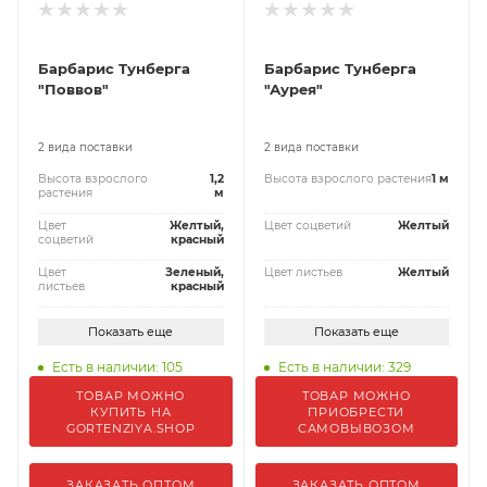
Барбарис Тунберга
Барбарис Тунберга
"Поввов"
"Аурея"
2 вида поставки
2 вида поставки
Высота взрослого
1,2
Высота взрослого растения
1 м
растения
м
Цвет
Желтый,
Цвет соцветий
Желтый
соцветий
красный
Цвет
Зеленый,
Цвет листьев
Желтый
листьев
красный
Показать еще
Показать еще
Есть в наличии: 105
Есть в наличии: 329
ТОВАР МОЖНО
ТОВАР МОЖНО
КУПИТЬ НА
ПРИОБРЕСТИ
GORTENZIYA.SHOP
САМОВЫВОЗОМ
ЗАКАЗАТЬ ОПТОМ
ЗАКАЗАТЬ ОПТОМ