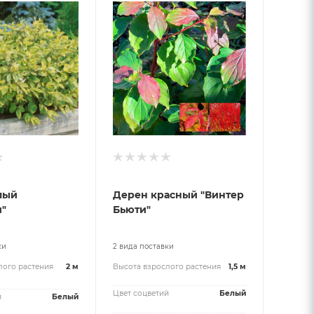
лый
Дерен красный "Винтер
и"
Бьюти"
ки
2 вида поставки
лого растения
2 м
Высота взрослого растения
1,5 м
Цвет соцветий
Белый
й
Белый