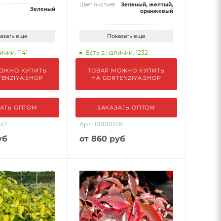
Цвет листьев
Зеленый, желтый,
Зеленый
оранжевый
азать еще
Показать еще
ичии: 1141
Есть в наличии: 1232
ОЖНО КУПИТЬ
ТОВАР МОЖНО КУПИТЬ
TENZIYA.SHOP
НА GORTENZIYA.SHOP
АТЬ ОПТОМ
ЗАКАЗАТЬ ОПТОМ
547
Арт.: 00000461
уб
от
860 руб