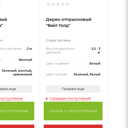
лый
Дерен отпрысковый
а"
"Вайт Голд"
ки
2 вида поставки
лого растения
2 м
Высота взрослого
2,5 - 3
растения
м
й
Желтый
Цвет соцветий
Белый
Зеленый, желтый,
оранжевый
Цвет листьев
Зеленый, белый
азать еще
Показать еще
поступления
Ожидаем поступления
 ПОСТУПЛЕНИИ
УЗНАТЬ О ПОСТУПЛЕНИИ