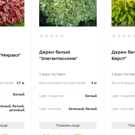
Дерен белый
Дерен бе
"Миракл"
"Элегантиссима"
Берст"
2 вида поставки
2 вида постав
растения
1,7 м
Высота взрослого растения
3 м
Высота взрос
Белый
Цвет соцветий
Белый
Цвет соцвети
леный, белый,
Цвет листьев
Зеленый, белый
Цвет листьев
розовый
 еще
Показать еще
Пок