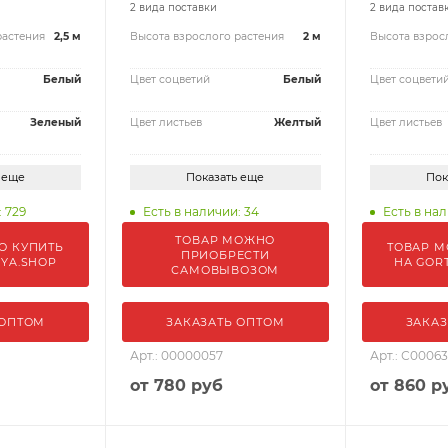
2 вида поставки
2 вида постав
растения
2,5 м
Высота взрослого растения
2 м
Высота взрос
Белый
Цвет соцветий
Белый
Цвет соцвети
Зеленый
Цвет листьев
Желтый
Цвет листьев
 еще
Показать еще
Пок
: 729
Есть в наличии: 34
Есть в нал
ТОВАР МОЖНО
О КУПИТЬ
ТОВАР М
ПРИОБРЕСТИ
IYA.SHOP
НА GOR
САМОВЫВОЗОМ
 ОПТОМ
ЗАКАЗАТЬ ОПТОМ
ЗАКАЗ
Арт.: 00000057
Арт.: С00063
от
780 руб
от
860 р