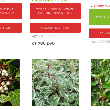
: 926
Есть в наличии: 2396
Ожидаем 
О КУПИТЬ
ТОВАР МОЖНО КУПИТЬ
IYA.SHOP
НА GORTENZIYA.SHOP
УЗНАТЬ О
 ОПТОМ
ЗАКАЗАТЬ ОПТОМ
ЗАКАЗ
Арт.: ДЦ006176
Арт.: С0003
от
780 руб