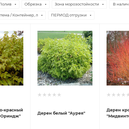
Полив
Обрезка
Зона морозостойкости
В нали
тема / Контейнер, л
ПЕРИОД отгрузки
о-красный
Дерен кр
Дерен белый "Аурея"
 Ориндж"
"Мидвинт