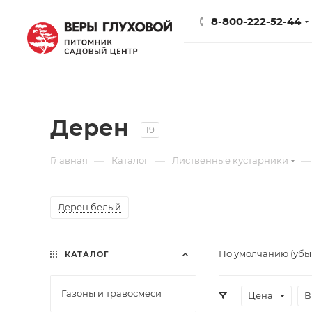
8-800-222-52-44
Дерен
19
—
—
—
Главная
Каталог
Лиственные кустарники
Дерен белый
По умолчанию (уб
КАТАЛОГ
Газоны и травосмеси
Цена
В