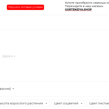
Хотите приобрести саженцы о
Переходите в наш магазин
Получить оптовые условия
GORTENZIYA.SHOP
Дерен
ывание)
ысота взрослого растения
Цвет соцветий
Цвет листь