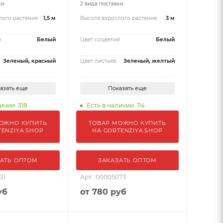
ки
2 вида поставки
лого растения
1,5 м
Высота взрослого растения
3 м
й
Белый
Цвет соцветий
Белый
Зеленый, красный
Цвет листьев
Зеленый, желтый
азать еще
Показать еще
ичии: 318
Есть в наличии: 114
ОЖНО КУПИТЬ
ТОВАР МОЖНО КУПИТЬ
TENZIYA.SHOP
НА GORTENZIYA.SHOP
АТЬ ОПТОМ
ЗАКАЗАТЬ ОПТОМ
31
Арт.: 00005073
уб
от
780 руб