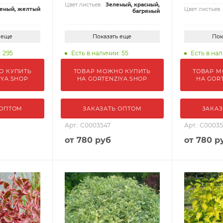
Цвет листьев
Зеленый, красный,
еный, желтый
Цвет листьев
багряный
 еще
Показать еще
Пок
: 295
Есть в наличии: 55
Есть в нал
О КУПИТЬ
ТОВАР МОЖНО КУПИТЬ
ТОВАР М
IYA.SHOP
НА GORTENZIYA.SHOP
НА GOR
 ОПТОМ
ЗАКАЗАТЬ ОПТОМ
ЗАКАЗ
Арт.: С0003547
Арт.: С0003
от
780 руб
от
780 р