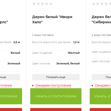
Дерен белый "Ивори
Дерен бе
рлс"
Хало"
"Сибирик
2 вида поставки
2 вида постав
растения
2,5 м
Высота взрослого растения
1,5 м
Высота взрос
Цвет соцвети
Белый
Цвет соцветий
Желтый
Цвет листьев
Зеленый
Цвет листьев
Зеленый, белый
 еще
Показать еще
Пок
упления
Ожидаем поступления
Ожидаем 
СТУПЛЕНИИ
УЗНАТЬ О ПОСТУПЛЕНИИ
УЗНАТЬ О