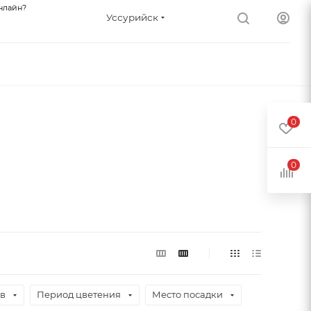
нлайн?
Уссурийск
0
0
ев
Период цветения
Место посадки