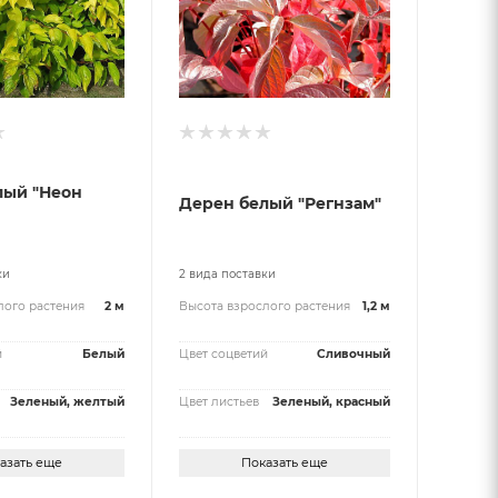
лый "Неон
Дерен белый "Регнзам"
ки
2 вида поставки
лого растения
2 м
Высота взрослого растения
1,2 м
й
Белый
Цвет соцветий
Сливочный
Зеленый, желтый
Цвет листьев
Зеленый, красный
азать еще
Показать еще