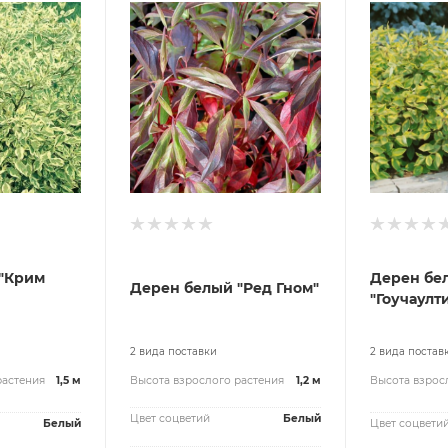
"Крим
Дерен бе
Дерен белый "Ред Гном"
"Гоучаулт
2 вида поставки
2 вида постав
растения
1,5 м
Высота взрослого растения
1,2 м
Высота взрос
Цвет соцветий
Белый
Белый
Цвет соцвети