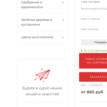
Удобрения и
1 вид поставки
ядохимикаты
Высота взрослого 
Цвет соцветий
Хвойные деревья и
кустарники
Цвет листьев
Цветы многолетние
Показать
Есть в наличии
ТОВАР МОЖН
НА GORTENZ
ЗАКАЗАТЬ
Арт.: С0006331
Будьте в курсе наших
от
860 руб
акций и новостей