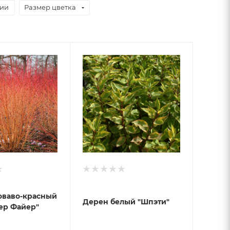
чии
Размер цветка
оваво-красный
Дерен белый "Шпэти"
ер Файер"